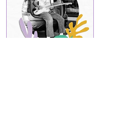
In the Fish Bowl - Andrew
Hsu
vie, 19 sept
Leer más
Detalles
KWCR Wildcat Radio