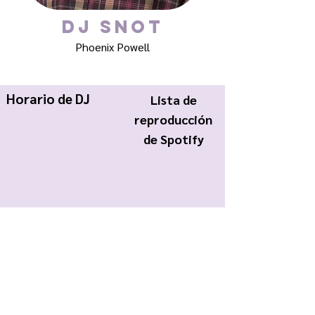
DJ SNOT
Phoenix Powell
Horario de DJ
Lista de
reproducción
de Spotify
KWCR Wildcat Radio
About Us
Join KWCR