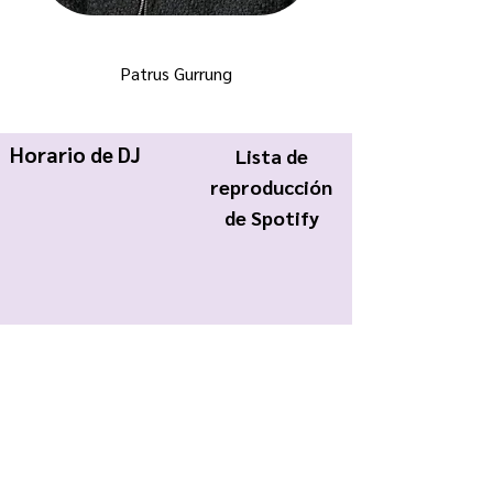
Patrus Gurrung
Horario de DJ
Lista de
reproducción
de Spotify
KWCR Wildcat Radio
About Us
Join KWCR