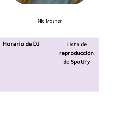
Nic Mosher
Horario de DJ
Lista de
reproducción
de Spotify
KWCR Wildcat Radio
About Us
Join KWCR