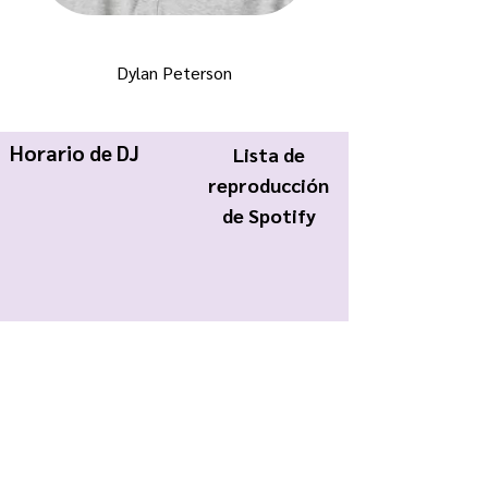
Dylan Peterson
Horario de DJ
Lista de
reproducción
de Spotify
KWCR Wildcat Radio
About Us
Join KWCR