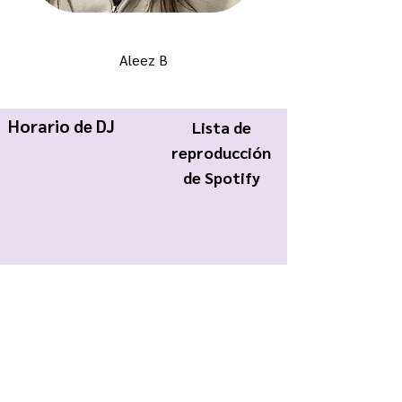
Aleez B
Horario de DJ
Lista de
reproducción
de Spotify
KWCR Wildcat Radio
About Us
Join KWCR